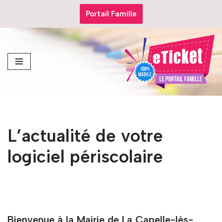
Portail Famille
Aller
au
contenu
L’actualité de votre
logiciel périscolaire
Bienvenue à la Mairie de La Capelle-lès-